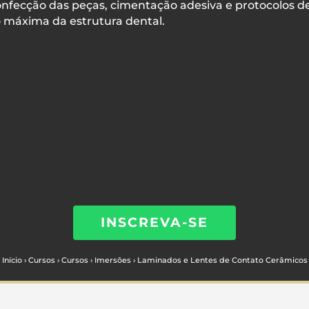
confecção das peças, cimentação adesiva e protocolo
o máxima da estrutura dental.
INSCREVA-SE
Início
›
Cursos
›
Cursos
›
Imersões
›
Laminados e Lentes de Contato Cerâmicos