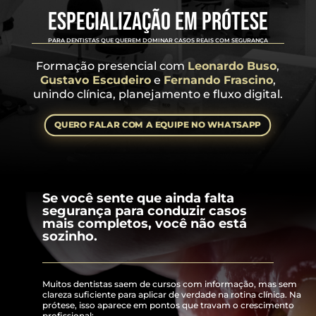
ESPECIALIZAÇÃO EM PRÓTESE
PARA DENTISTAS QUE QUEREM DOMINAR CASOS REAIS COM SEGURANÇA
Formação presencial com
Leonardo Buso
,
Gustavo Escudeiro
e
Fernando Frascino
,
unindo clínica, planejamento e fluxo digital.
QUERO FALAR COM A EQUIPE NO WHATSAPP
Se você sente que ainda falta
segurança para conduzir casos
mais completos, você não está
sozinho.​
Muitos dentistas saem de cursos com informação, mas sem
clareza suficiente para aplicar de verdade na rotina clínica. Na
prótese, isso aparece em pontos que travam o crescimento
profissional: