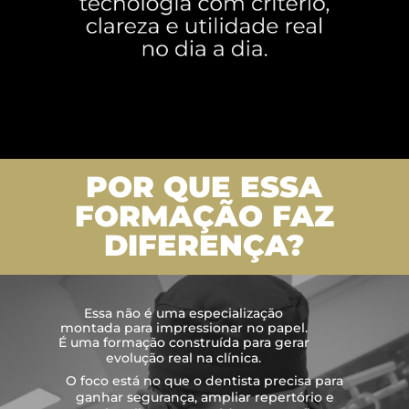
POR QUE ESSA
FORMAÇÃO FAZ
DIFERENÇA?
Essa não é uma especialização
montada para impressionar no papel.
É uma formação construída para gerar
evolução real na clínica.
O foco está no que o dentista precisa para
ganhar segurança, ampliar repertório e